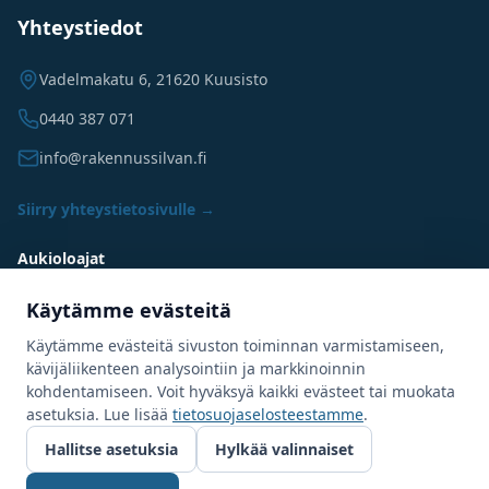
Yhteystiedot
Vadelmakatu 6, 21620 Kuusisto
0440 387 071
info@rakennussilvan.fi
Siirry yhteystietosivulle →
Aukioloajat
Ma–Pe
08:00–16:00
Käytämme evästeitä
La–Su
Suljettu
Käytämme evästeitä sivuston toiminnan varmistamiseen,
kävijäliikenteen analysointiin ja markkinoinnin
kohdentamiseen. Voit hyväksyä kaikki evästeet tai muokata
asetuksia. Lue lisää
tietosuojaselosteestamme
.
Hallitse asetuksia
Hylkää valinnaiset
©
2026
Rakennus Silván Oy. Kaikki oikeudet pidätetään.
Tietosuojaseloste