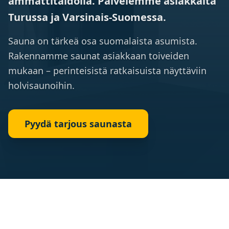
ammattitaidolla. Palvelemme asiakkaita
Turussa ja Varsinais-Suomessa.
Sauna on tärkeä osa suomalaista asumista.
Rakennamme saunat asiakkaan toiveiden
mukaan – perinteisistä ratkaisuista näyttäviin
holvisaunoihin.
Pyydä tarjous saunasta